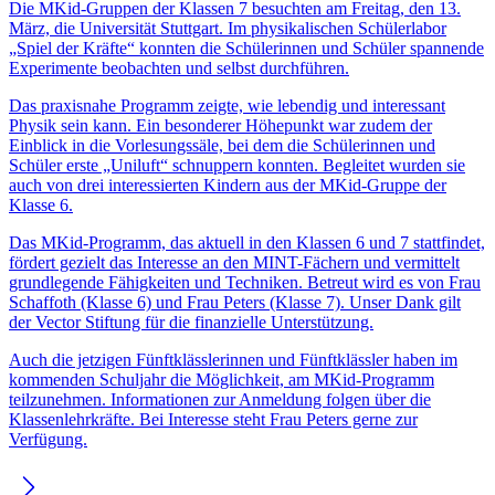
Die MKid-Gruppen der Klassen 7 besuchten am Freitag, den 13.
März, die Universität Stuttgart. Im physikalischen Schülerlabor
„Spiel der Kräfte“ konnten die Schülerinnen und Schüler spannende
Experimente beobachten und selbst durchführen.
Das praxisnahe Programm zeigte, wie lebendig und interessant
Physik sein kann. Ein besonderer Höhepunkt war zudem der
Einblick in die Vorlesungssäle, bei dem die Schülerinnen und
Schüler erste „Uniluft“ schnuppern konnten. Begleitet wurden sie
auch von drei interessierten Kindern aus der MKid-Gruppe der
Klasse 6.
Das MKid-Programm, das aktuell in den Klassen 6 und 7 stattfindet,
fördert gezielt das Interesse an den MINT-Fächern und vermittelt
grundlegende Fähigkeiten und Techniken. Betreut wird es von Frau
Schaffoth (Klasse 6) und Frau Peters (Klasse 7). Unser Dank gilt
der Vector Stiftung für die finanzielle Unterstützung.
Auch die jetzigen Fünftklässlerinnen und Fünftklässler haben im
kommenden Schuljahr die Möglichkeit, am MKid-Programm
teilzunehmen. Informationen zur Anmeldung folgen über die
Klassenlehrkräfte. Bei Interesse steht Frau Peters gerne zur
Verfügung.