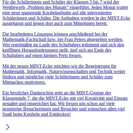
Für die Schülerinnen und Schüler der Klassen 5 bis 7 wird der
Wettbewerb „Problem des Monats“ eingeführt. Jeden Monat wartet
eine neue spannende Knobelaufgabe auf alle interessierten
Schülerinnen und Schüler. Die Aufgaben werden in der MINT-Ecke
ausgehängt und liegen dort auch zum Mitnehmen bereit.
Die bearbeiteten Lösungen können anschließend bei der
Mathematik-Fachschaft bzw. bei Frau Peters abgegeben werden.
Wer regelmäßig im Laufe des Schuljahres teilnimmt und sich den
kniffligen Herausforderungen stellt, darf sich am Ende des
Schuljahres auf einen kleinen Preis freuen.
Mit der neuen MINT-Ecke möchten wir die Begeisterung für
Mathematik, Informatik, Naturwissenschaften und Technik weiter
fördern und möglichst viele Schülerinnen und Schüler zum
Mitmachen motivieren.
Ein herzliches Dankeschön geht an die MINT-Gruppe der
Klassenstufe 7, die die MINT-Ecke mit viel Kreativität und Einsatz
gestaltet und eingerichtet hat. Wir freuen uns schon auf viele
neugierige Besucherinnen und Besucher und wünschen allen viel
Spaß beim Knobeln und Entdecken!