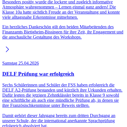
Besonders positiv wurde die lockere und zugleich informative
Atmosphäre wahrgenommen – Lernen einmal ganz anders! Die
Klasse 10a hatte sichtlich Freude an der Veranstaltung und konnte
viele alltagsnahe Erkenntnisse mitnehmen.
Ein herzliches Dankeschön gilt den beiden Mitarbeitenden des
Finanzamts Bietigheim-Bissingen für ihre Zeit, ihr Engagement und
die anschauliche Gestaltung des Workshops.
Samstag 25.04.2026
DELF Prüfung war erfolgreich
Sechs Schülerinnen und Schüler der FSS haben erfolgreich die
DELF A2-Prüfung bestanden und kürzlich ihre Urkunden erhalten.
Dafür legten die jetzigen Zehntklässler bereits in Klasse 9 sowohl
eine schriftliche als auch eine mündliche Prüfung ab, in denen sie
ihre Französischkenntnisse unter Beweis stellten.
Damit gehört dieser Jahrgang bereits zum dritten Durchgang an
unserer Schule, der die international anerkannte Sprachprüfung
erfolgreich absolviert hat.