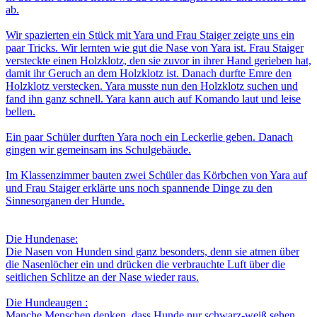
ab.
Wir spazierten ein Stück mit Yara und Frau Staiger zeigte uns ein
paar Tricks. Wir lernten wie gut die Nase von Yara ist. Frau Staiger
versteckte einen Holzklotz, den sie zuvor in ihrer Hand gerieben hat,
damit ihr Geruch an dem Holzklotz ist. Danach durfte Emre den
Holzklotz verstecken. Yara musste nun den Holzklotz suchen und
fand ihn ganz schnell. Yara kann auch auf Komando laut und leise
bellen.
Ein paar Schüler durften Yara noch ein Leckerlie geben. Danach
gingen wir gemeinsam ins Schulgebäude.
Im Klassenzimmer bauten zwei Schüler das Körbchen von Yara auf
und Frau Staiger erklärte uns noch spannende Dinge zu den
Sinnesorganen der Hunde.
Die Hundenase:
Die Nasen von Hunden sind ganz besonders, denn sie atmen über
die Nasenlöcher ein und drücken die verbrauchte Luft über die
seitlichen Schlitze an der Nase wieder raus.
Die Hundeaugen :
Manche Menschen denken, dass Hunde nur schwarz-weiß sehen.