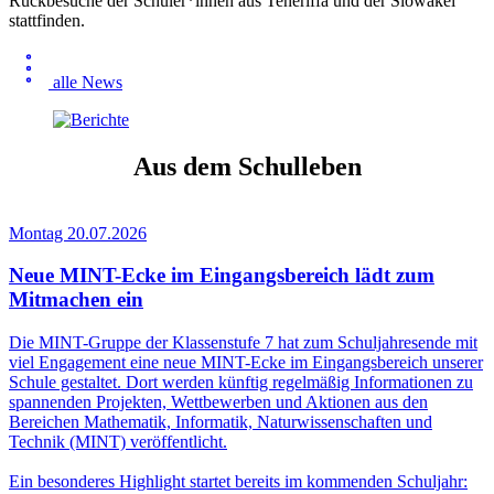
Rückbesuche der Schüler*innen aus Teneriffa und der Slowakei
stattfinden.
alle News
Aus dem Schulleben
Montag 20.07.2026
Neue MINT-Ecke im Eingangsbereich lädt zum
Mitmachen ein
Die MINT-Gruppe der Klassenstufe 7 hat zum Schuljahresende mit
viel Engagement eine neue MINT-Ecke im Eingangsbereich unserer
Schule gestaltet. Dort werden künftig regelmäßig Informationen zu
spannenden Projekten, Wettbewerben und Aktionen aus den
Bereichen Mathematik, Informatik, Naturwissenschaften und
Technik (MINT) veröffentlicht.
Ein besonderes Highlight startet bereits im kommenden Schuljahr: