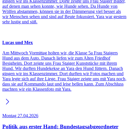
gingen wir ins Klassenzimmer. Dörte zeigte uns Frau Staiger Bilder,
auf denen man sehen konnte, wie Hunde sehen. Da Hunde von
Wölfen abstammen, können sie in der Dämmerung viel besser als
wir Menschen sehen und sind auf Beute fokussiert. Yara war gestern
sehr lustig und süß.
Lucas und Mex
Am Mittwoch Vormittag holten wir, die Klasse 5a Frau Staigers
Hund aus dem Auto. Danach liefen wir zum Alten Friedhof
Besigheim. Dort zeigte uns Frau Staiger Kunststücke mit ihrem
Hund. Wir durften Hundekekse an Yara den Hund füttern. Danach
gingen wir ins Klassenzimmer. Dort durften wir Fotos machen und
Yara legte sich auf ihre Liege. Frau Staiger zeigte uns mit Yara noch,
dass sie auf Kommando laut und leise bellen kann. Zum Abschluss
machten wir ein Klassenfoto mit Yara.
Montag 27.04.2026
Politik aus erster Hand: Bundestagsabgeordneter