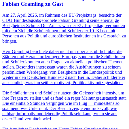
Fabian Gramling zu Gast
Am 27. April 2026, im Rahmen des EU-Projekttags, besuchte der
CDU-Bundestagsabgeordnete Fabian Gramling seine ehemalige
Besigheimer Schule. Der Anlass war der EU-Projekttag, verbunden
mit dem Ziel, die Schülerinnen und Schüler der 10. Klasse mit
Personen aus Politik und europäischen Institutionen ins Gespräch zu
bringen.
Herr Gramling berichtete dabei nicht nur über ausführlich über die
Stärken und Herausforderungen Europas, sondern die Schülerinnen
und Schüler konnten auch Fragen zu aktuellen politischen Themen
stellen. Besonders interessant waren die Ausführungen zu seinem
persönlichen Werdegang: von Besigheim in die Landespolitik und
weiter in den Deutschen Bundestag nach Berlin. Dabei schilderte er
anschaulich, was ihn seither motiviert, Politik aktiv mitzugestalten.
Die Schülerinnen und Schüler nutzten die Gelegenheit intensiv, um
ihre Fragen zu stellen und es fand ein reger Meinungsaustausch statt.
Die eineinhalb Stunden vergingen wie im Flug — mindestens so
spannend wie Unterricht. Der Besuch zeigte eindrucksvoll, wie
nahbar, informativ und lebendig Politik sein kann, wenn sie aus
erster Hand vermittelt wird.