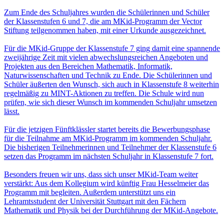
Zum Ende des Schuljahres wurden die Schülerinnen und Schüler
der Klassenstufen 6 und 7, die am MKid-Programm der Vector
Stiftung teilgenommen haben, mit einer Urkunde ausgezeichnet.
Für die MKid-Gruppe der Klassenstufe 7 ging damit eine spannende
zweijährige Zeit mit vielen abwechslungsreichen Angeboten und
Projekten aus den Bereichen Mathematik, Informatik,
Naturwissenschaften und Technik zu Ende. Die Schülerinnen und
Schüler äußerten den Wunsch, sich auch in Klassenstufe 8 weiterhin
regelmäßig zu MINT-Aktionen zu treffen. Die Schule wird nun
prüfen, wie sich dieser Wunsch im kommenden Schuljahr umsetzen
lässt.
Für die jetzigen Fünftklässler startet bereits die Bewerbungsphase
für die Teilnahme am MKid-Programm im kommenden Schuljahr.
Die bisherigen Teilnehmerinnen und Teilnehmer der Klassenstufe 6
setzen das Programm im nächsten Schuljahr in Klassenstufe 7 fort.
Besonders freuen wir uns, dass sich unser MKid-Team weiter
verstärkt: Aus dem Kollegium wird künftig Frau Hesselmeier das
Programm mit begleiten. Außerdem unterstützt uns ein
Lehramtsstudent der Universität Stuttgart mit den Fächern
Mathematik und Physik bei der Durchführung der MKid-Angebote.