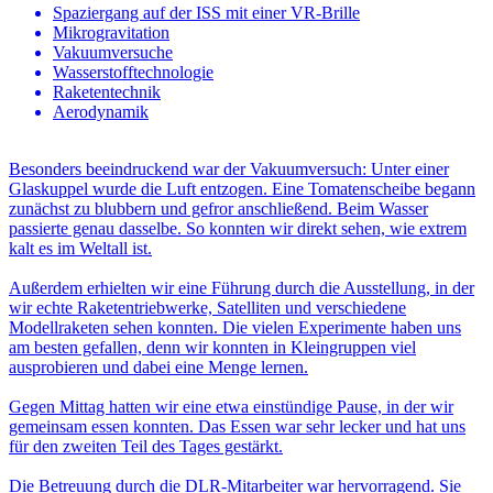
Spaziergang auf der ISS mit einer VR‑Brille
Mikrogravitation
Vakuumversuche
Wasserstofftechnologie
Raketentechnik
Aerodynamik
Besonders beeindruckend war der Vakuumversuch: Unter einer
Glaskuppel wurde die Luft entzogen. Eine Tomatenscheibe begann
zunächst zu blubbern und gefror anschließend. Beim Wasser
passierte genau dasselbe. So konnten wir direkt sehen, wie extrem
kalt es im Weltall ist.
Außerdem erhielten wir eine Führung durch die Ausstellung, in der
wir echte Raketentriebwerke, Satelliten und verschiedene
Modellraketen sehen konnten. Die vielen Experimente haben uns
am besten gefallen, denn wir konnten in Kleingruppen viel
ausprobieren und dabei eine Menge lernen.
Gegen Mittag hatten wir eine etwa einstündige Pause, in der wir
gemeinsam essen konnten. Das Essen war sehr lecker und hat uns
für den zweiten Teil des Tages gestärkt.
Die Betreuung durch die DLR‑Mitarbeiter war hervorragend. Sie