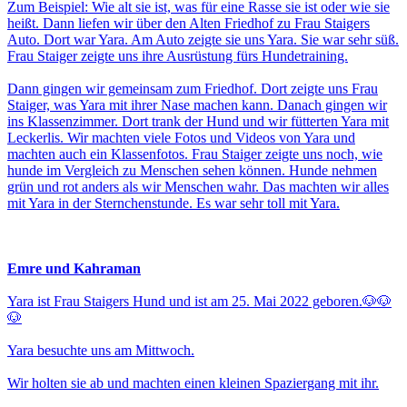
Zum Beispiel: Wie alt sie ist, was für eine Rasse sie ist oder wie sie
heißt. Dann liefen wir über den Alten Friedhof zu Frau Staigers
Auto. Dort war Yara. Am Auto zeigte sie uns Yara. Sie war sehr süß.
Frau Staiger zeigte uns ihre Ausrüstung fürs Hundetraining.
Dann gingen wir gemeinsam zum Friedhof. Dort zeigte uns Frau
Staiger, was Yara mit ihrer Nase machen kann. Danach gingen wir
ins Klassenzimmer. Dort trank der Hund und wir fütterten Yara mit
Leckerlis. Wir machten viele Fotos und Videos von Yara und
machten auch ein Klassenfotos. Frau Staiger zeigte uns noch, wie
hunde im Vergleich zu Menschen sehen können. Hunde nehmen
grün und rot anders als wir Menschen wahr. Das machten wir alles
mit Yara in der Sternchenstunde. Es war sehr toll mit Yara.
Emre und Kahraman
Yara ist Frau Staigers Hund und ist am 25. Mai 2022 geboren.🐶🐶
🐶
Yara besuchte uns am Mittwoch.
Wir holten sie ab und machten einen kleinen Spaziergang mit ihr.