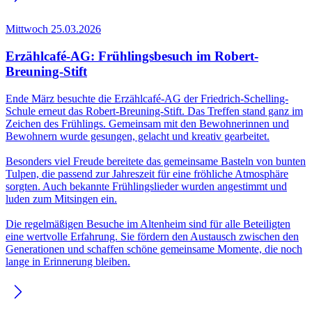
Mittwoch 25.03.2026
Erzählcafé-AG: Frühlingsbesuch im Robert-
Breuning-Stift
Ende März besuchte die Erzählcafé-AG der Friedrich-Schelling-
Schule erneut das Robert-Breuning-Stift. Das Treffen stand ganz im
Zeichen des Frühlings. Gemeinsam mit den Bewohnerinnen und
Bewohnern wurde gesungen, gelacht und kreativ gearbeitet.
Besonders viel Freude bereitete das gemeinsame Basteln von bunten
Tulpen, die passend zur Jahreszeit für eine fröhliche Atmosphäre
sorgten. Auch bekannte Frühlingslieder wurden angestimmt und
luden zum Mitsingen ein.
Die regelmäßigen Besuche im Altenheim sind für alle Beteiligten
eine wertvolle Erfahrung. Sie fördern den Austausch zwischen den
Generationen und schaffen schöne gemeinsame Momente, die noch
lange in Erinnerung bleiben.