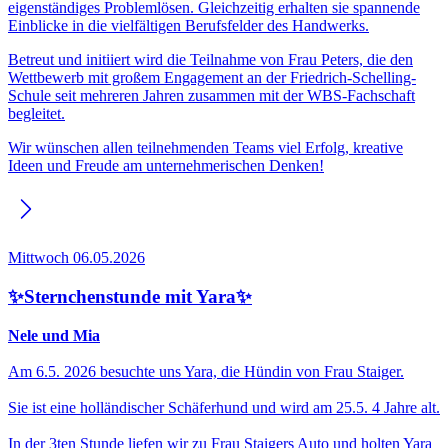
eigenständiges Problemlösen. Gleichzeitig erhalten sie spannende
Einblicke in die vielfältigen Berufsfelder des Handwerks.
Betreut und initiiert wird die Teilnahme von Frau Peters, die den
Wettbewerb mit großem Engagement an der Friedrich-Schelling-
Schule seit mehreren Jahren zusammen mit der WBS-Fachschaft
begleitet.
Wir wünschen allen teilnehmenden Teams viel Erfolg, kreative
Ideen und Freude am unternehmerischen Denken!
Mittwoch 06.05.2026
✨Sternchenstunde mit Yara✨
Nele und Mia
Am 6.5. 2026 besuchte uns Yara, die Hündin von Frau Staiger.
Sie ist eine holländischer Schäferhund und wird am 25.5. 4 Jahre alt.
In der 3ten Stunde liefen wir zu Frau Staigers Auto und holten Yara