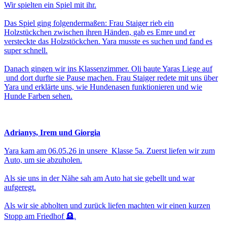
Wir spielten ein Spiel mit ihr.
Das Spiel ging folgendermaßen: Frau Staiger rieb ein
Holzstückchen zwischen ihren Händen, gab es Emre und er
versteckte das Holzstöckchen. Yara musste es suchen und fand es
super schnell.
Danach gingen wir ins Klassenzimmer. Oli baute Yaras Liege auf
und dort durfte sie Pause machen. Frau Staiger redete mit uns über
Yara und erklärte uns, wie Hundenasen funktionieren und wie
Hunde Farben sehen.
Adrianys, Irem und Giorgia
Yara kam am 06.05.26 in unsere Klasse 5a. Zuerst liefen wir zum
Auto, um sie abzuholen.
Als sie uns in der Nähe sah am Auto hat sie gebellt und war
aufgeregt.
Als wir sie abholten und zurück liefen machten wir einen kurzen
Stopp am Friedhof 🪦.