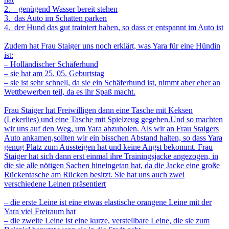
2. genügend Wasser bereit stehen
3. das Auto im Schatten parken
4. der Hund das gut trainiert haben, so dass er entspannt im Auto ist
Zudem hat Frau Staiger uns noch erklärt, was Yara für eine Hündin
ist:
– Holländischer Schäferhund
– sie hat am 25. 05. Geburtstag
– sie ist sehr schnell, da sie ein Schäferhund ist, nimmt aber eher an
Wettbewerben teil, da es ihr Spaß macht.
Frau Staiger hat Freiwilligen dann eine Tasche mit Keksen
(Lekerlies) und eine Tasche mit Spielzeug gegeben.Und so machten
wir uns auf den Weg, um Yara abzuholen. Als wir an Frau Staigers
Auto ankamen,sollten wir ein bisschen Abstand halten, so dass Yara
genug Platz zum Aussteigen hat und keine Angst bekommt. Frau
Staiger hat sich dann erst einmal ihre Trainingsjacke angezogen, in
die sie alle nötigen Sachen hineingetan hat, da die Jacke eine große
Rückentasche am Rücken besitzt. Sie hat uns auch zwei
verschiedene Leinen präsentiert
– die erste Leine ist eine etwas elastische orangene Leine mit der
Yara viel Freiraum hat
– die zweite Leine ist eine kurze, verstellbare Leine, die sie zum