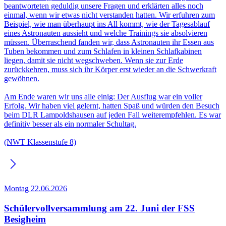
beantworteten geduldig unsere Fragen und erklärten alles noch
einmal, wenn wir etwas nicht verstanden hatten. Wir erfuhren zum
Beispiel, wie man überhaupt ins All kommt, wie der Tagesablauf
eines Astronauten aussieht und welche Trainings sie absolvieren
müssen. Überraschend fanden wir, dass Astronauten ihr Essen aus
Tuben bekommen und zum Schlafen in kleinen Schlafkabinen
liegen, damit sie nicht wegschweben. Wenn sie zur Erde
zurückkehren, muss sich ihr Körper erst wieder an die Schwerkraft
gewöhnen.
Am Ende waren wir uns alle einig: Der Ausflug war ein voller
Erfolg. Wir haben viel gelernt, hatten Spaß und würden den Besuch
beim DLR Lampoldshausen auf jeden Fall weiterempfehlen. Es war
definitiv besser als ein normaler Schultag.
(NWT Klassenstufe 8)
Montag 22.06.2026
Schülervollversammlung am 22. Juni der FSS
Besigheim