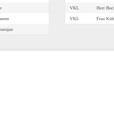
r
VKL
Herr Buc
ramm
VKL
Frau Küh
marajan
Fachlehrkräfte
Herr Obenland
Herr Paar