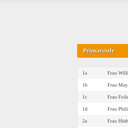
Primarstufe
1a
Frau Wil
1b
Frau May
1c
Frau Feil
1d
Frau Phil
2a
Frau Hüt