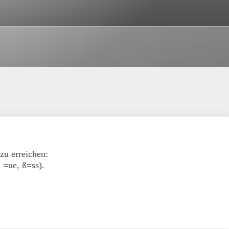
zu erreichen:
 =ue, ß=ss).