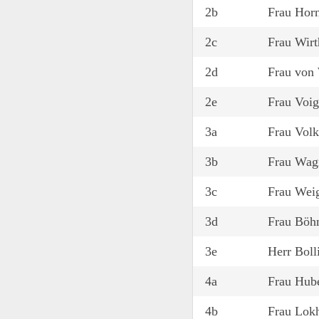
2b
Frau Hor
2c
Frau Wirt
2d
Frau von
2e
Frau Voig
3a
Frau Vol
3b
Frau Wag
3c
Frau Wei
3d
Frau Bö
3e
Herr Boll
4a
Frau Hub
4b
Frau Lok