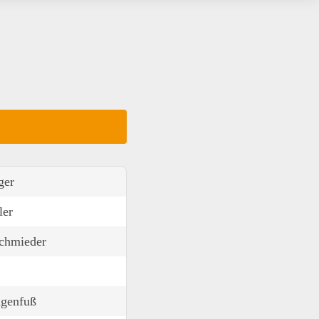
ger
ler
chmieder
ngenfuß