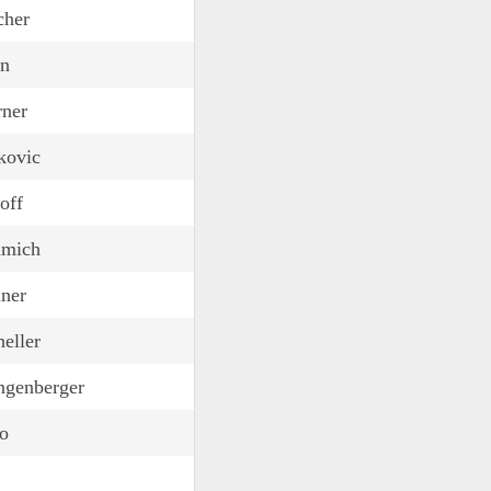
cher
n
rner
kovic
off
mmich
iner
eller
ngenberger
o