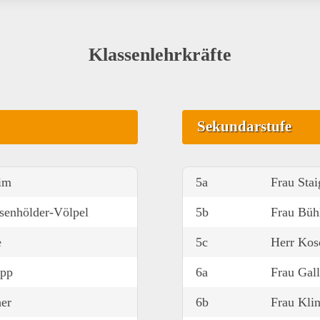
Klassenlehrkräfte
Sekundarstufe
lim
5a
Frau Stai
senhölder-Völpel
5b
Frau Büh
e
5c
Herr Kos
ipp
6a
Frau Gall
her
6b
Frau Kli