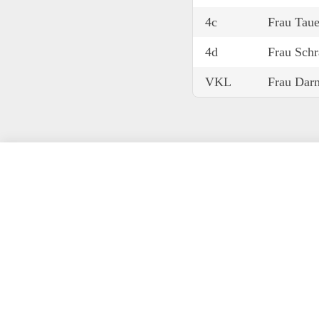
4c
Frau Taue
4d
Frau Sch
VKL
Frau Dar
Frau Allnach
Herr Baresel