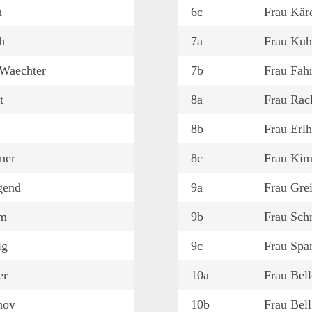
n
6c
Frau Kär
h
7a
Frau Kuh
 Waechter
7b
Frau Fah
t
8a
Frau Rac
k
8b
Frau Erlh
ner
8c
Frau Ki
gend
9a
Frau Gre
hm
9b
Frau Schn
ig
9c
Frau Spa
er
10a
Frau Bell
hov
10b
Frau Bell