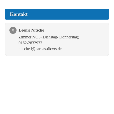
Kontakt
Leonie Nitsche
Zimmer NO3 (Dienstag- Donnerstag)
0162-2832932
nitsche.l@caritas-dicvrs.de
Joscha Weber
Zimmer NO3
0159-04103773
joscha.weber@friedrich-schelling-schule.de